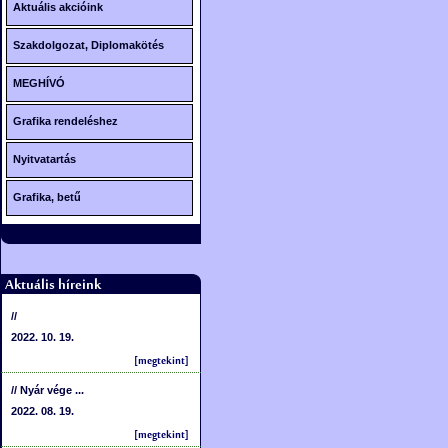
PÓLÓ
Aktuális akcióink
Fotós BÖGRE, KERÁMIA
Szakdolgozat, Diplomakötés
Fotós üveg ÓRA
MEGHÍVÓ
További FOTÓS tárgyak
IDÉZET, szöveg, szín
Grafika rendeléshez
Meghívó típusok
Nyitvatartás
Grafika, betű
//
2022. 10. 19.
// Nyár vége ...
2022. 08. 19.