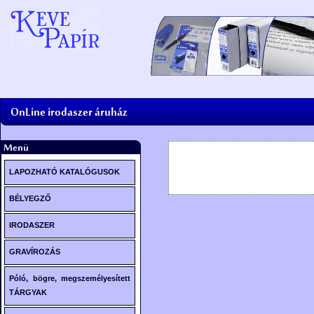
LAPOZHATÓ KATALÓGUSOK
BÉLYEGZŐ
Bélyegző készítése helyben
IRODASZER
GRAVÍROZÁS
Egyéb gravírozott tárgyak
Póló, bögre, megszemélyesített
TÁRGYAK